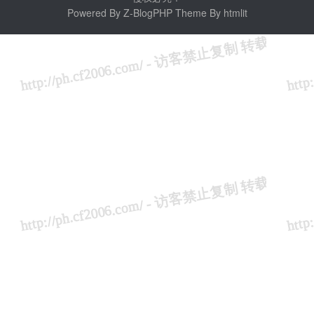
Powered By
Z-BlogPHP
Theme By
htmlit